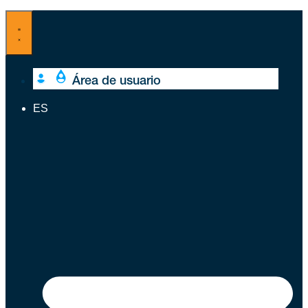
Ir
al
contenido
Área de usuario
ES