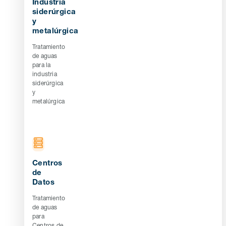
Industria
siderúrgica
y
metalúrgica
Tratamiento
de aguas
para la
industria
siderúrgica
y
metalúrgica
Centros
de
Datos
Tratamiento
de aguas
para
Centros de