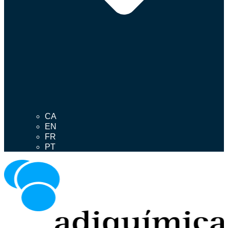
CA
EN
FR
PT