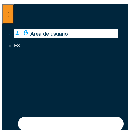
Ir
al
contenido
Área de usuario
ES