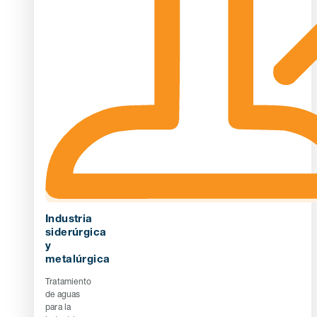
Industria
siderúrgica
y
metalúrgica
Tratamiento
de aguas
para la