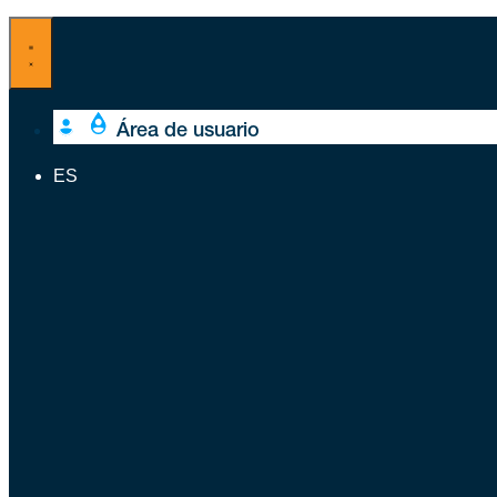
Ir
al
contenido
Área de usuario
ES