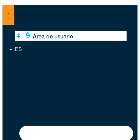
Ir
al
contenido
Área de usuario
ES