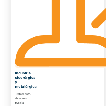
Industria
siderúrgica
y
metalúrgica
Tratamiento
de aguas
para la