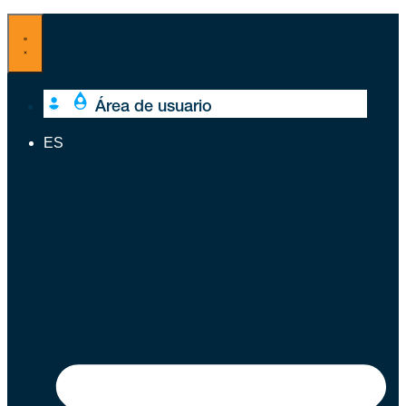
Ir
al
contenido
Área de usuario
ES