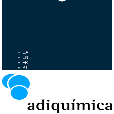
CA
EN
FR
PT