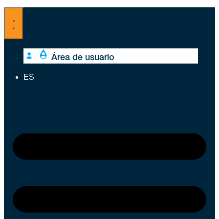
Ir
al
contenido
Área de usuario
ES